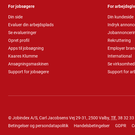
For jobsøgere
For arbejdsgi
Din side
Din kundeside
Evaluer din arbejdsplads
Indryk annonc
Se evalueringer
Jobannonceri
Opret profil
Rekruttering
Apps til jobsøgning
Employer bran
Kaares Klumme
International
Ansøgningsmaskinen
Se virksomheds
Support for jobsøgere
Support for ar
© Jobindex A/S, Carl Jacobsens Vej 29-31, 2500 Valby,
Tlf.
38 32 33
Betingelser og persondatapolitik
Handelsbetingelser
GDPR
C