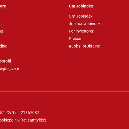
vere
Om Jobindex
Om Jobindex
e
Job hos Jobindex
ng
For investorer
Presse
ding
#JobsForUkraine
profil
bejdsgivere
 55
, CVR-nr. 21367087
ookiepolitik
(
ret samtykke
)