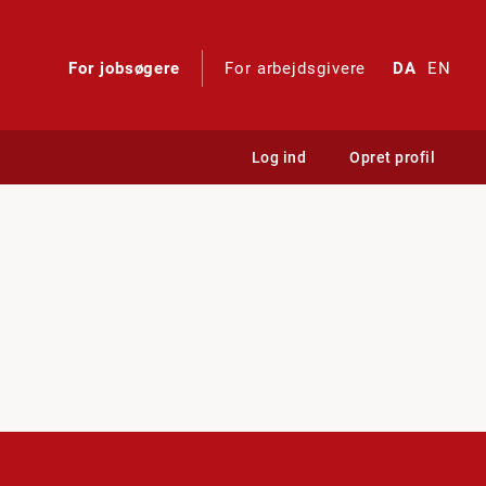
For jobsøgere
For arbejdsgivere
DA
EN
Log ind
Opret profil