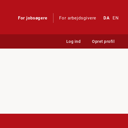
For jobsøgere
For arbejdsgivere
DA
EN
Log ind
Opret profil