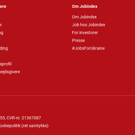
vere
Om Jobindex
Om Jobindex
e
Job hos Jobindex
ng
For investorer
Presse
ding
#JobsForUkraine
profil
bejdsgivere
 55
, CVR-nr. 21367087
ookiepolitik
(
ret samtykke
)