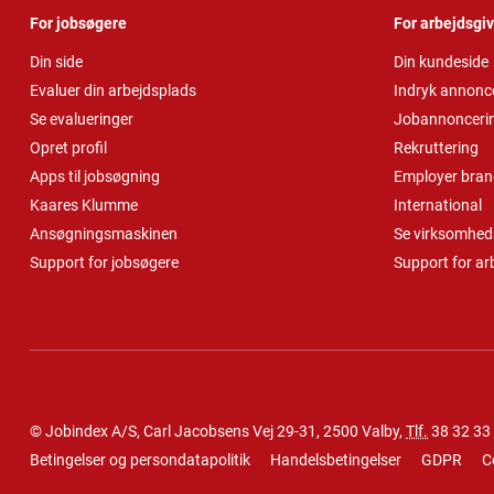
For jobsøgere
For arbejdsgi
Din side
Din kundeside
Evaluer din arbejdsplads
Indryk annonc
Se evalueringer
Jobannonceri
Opret profil
Rekruttering
Apps til jobsøgning
Employer bran
Kaares Klumme
International
Ansøgningsmaskinen
Se virksomheds
Support for jobsøgere
Support for ar
© Jobindex A/S, Carl Jacobsens Vej 29-31, 2500 Valby,
Tlf.
38 32 33
Betingelser og persondatapolitik
Handelsbetingelser
GDPR
C