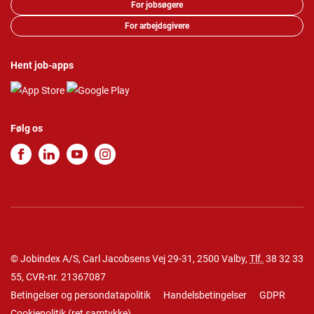
For jobsøgere
For arbejdsgivere
Hent job-apps
Følg os
© Jobindex A/S, Carl Jacobsens Vej 29-31, 2500 Valby,
Tlf.
38 32 33
55
, CVR-nr. 21367087
Betingelser og persondatapolitik
Handelsbetingelser
GDPR
Cookiepolitik
(
ret samtykke
)