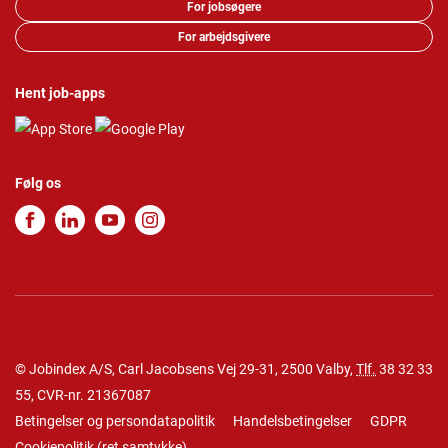
For jobsøgere
For arbejdsgivere
Hent job-apps
Følg os
© Jobindex A/S, Carl Jacobsens Vej 29-31, 2500 Valby,
Tlf.
38 32 33
55
, CVR-nr. 21367087
Betingelser og persondatapolitik
Handelsbetingelser
GDPR
Cookiepolitik
(
ret samtykke
)