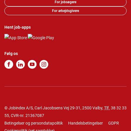
For jobsøgere
For arbejdsgivere
Hent job-apps
Følg os
© Jobindex A/S, Carl Jacobsens Vej 29-31, 2500 Valby,
Tlf.
38 32 33
55
, CVR-nr. 21367087
Betingelser og persondatapolitik
Handelsbetingelser
GDPR
Cookiepolitik
(
ret samtykke
)