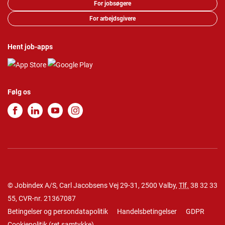
For jobsøgere
For arbejdsgivere
Hent job-apps
Følg os
© Jobindex A/S, Carl Jacobsens Vej 29-31, 2500 Valby,
Tlf.
38 32 33
55
, CVR-nr. 21367087
Betingelser og persondatapolitik
Handelsbetingelser
GDPR
Cookiepolitik
(
ret samtykke
)