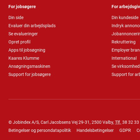
For jobsøgere
For arbejdsgi
Din side
Din kundeside
Evaluer din arbejdsplads
Indryk annonc
Se evalueringer
Jobannonceri
Opret profil
Rekruttering
Apps til jobsøgning
Employer bran
Kaares Klumme
International
Ansøgningsmaskinen
Se virksomheds
Support for jobsøgere
Support for ar
© Jobindex A/S, Carl Jacobsens Vej 29-31, 2500 Valby,
Tlf.
38 32 33
Betingelser og persondatapolitik
Handelsbetingelser
GDPR
C