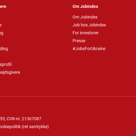
vere
Om Jobindex
Om Jobindex
e
Job hos Jobindex
ng
For investorer
Presse
ding
#JobsForUkraine
profil
bejdsgivere
 55
, CVR-nr. 21367087
ookiepolitik
(
ret samtykke
)