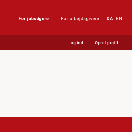
For jobsøgere
For arbejdsgivere
DA
EN
Log ind
Opret profil