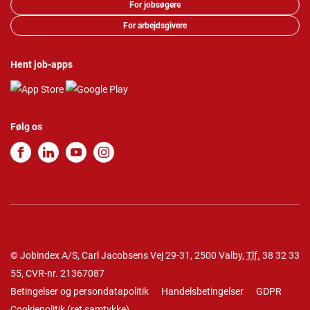
For jobsøgere
For arbejdsgivere
Hent job-apps
Følg os
© Jobindex A/S, Carl Jacobsens Vej 29-31, 2500 Valby,
Tlf.
38 32 33
55
, CVR-nr. 21367087
Betingelser og persondatapolitik
Handelsbetingelser
GDPR
Cookiepolitik
(
ret samtykke
)