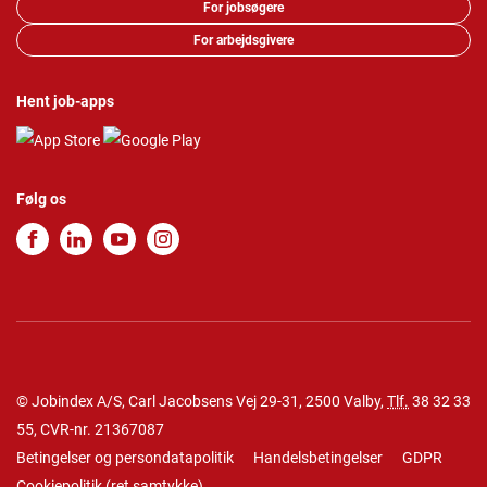
For jobsøgere
For arbejdsgivere
Hent job-apps
Følg os
© Jobindex A/S, Carl Jacobsens Vej 29-31, 2500 Valby,
Tlf.
38 32 33
55
, CVR-nr. 21367087
Betingelser og persondatapolitik
Handelsbetingelser
GDPR
Cookiepolitik
(
ret samtykke
)