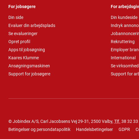
For jobsøgere
For arbejdsgi
Din side
Din kundeside
Evaluer din arbejdsplads
Indryk annonc
Se evalueringer
Jobannonceri
Opret profil
Rekruttering
Apps til jobsøgning
Employer bran
Kaares Klumme
International
Ansøgningsmaskinen
Se virksomheds
Support for jobsøgere
Support for ar
© Jobindex A/S, Carl Jacobsens Vej 29-31, 2500 Valby,
Tlf.
38 32 33
Betingelser og persondatapolitik
Handelsbetingelser
GDPR
C