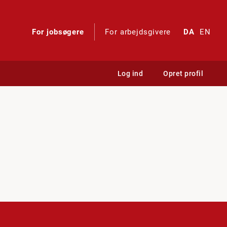
For jobsøgere
For arbejdsgivere
DA
EN
Log ind
Opret profil