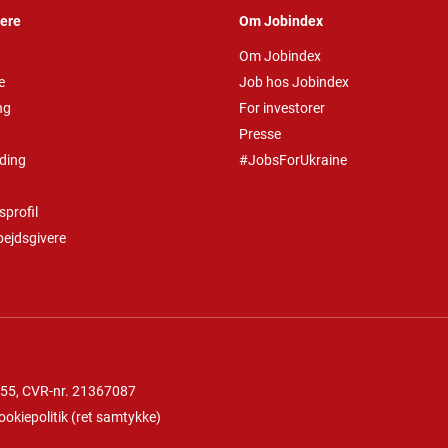
vere
Om Jobindex
Om Jobindex
e
Job hos Jobindex
ng
For investorer
Presse
ding
#JobsForUkraine
profil
bejdsgivere
 55
, CVR-nr. 21367087
ookiepolitik
(
ret samtykke
)