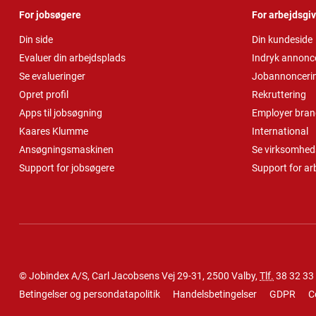
For jobsøgere
For arbejdsgi
Din side
Din kundeside
Evaluer din arbejdsplads
Indryk annonc
Se evalueringer
Jobannonceri
Opret profil
Rekruttering
Apps til jobsøgning
Employer bran
Kaares Klumme
International
Ansøgningsmaskinen
Se virksomheds
Support for jobsøgere
Support for ar
© Jobindex A/S, Carl Jacobsens Vej 29-31, 2500 Valby,
Tlf.
38 32 33
Betingelser og persondatapolitik
Handelsbetingelser
GDPR
C