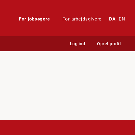
For jobsøgere
For arbejdsgivere
DA
EN
Log ind
Opret profil