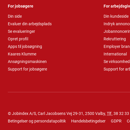
For jobsøgere
For arbejdsgi
Din side
Din kundeside
Evaluer din arbejdsplads
Indryk annonc
Se evalueringer
Jobannonceri
Opret profil
Rekruttering
Apps til jobsøgning
Employer bran
Kaares Klumme
International
Ansøgningsmaskinen
Se virksomheds
Support for jobsøgere
Support for ar
© Jobindex A/S, Carl Jacobsens Vej 29-31, 2500 Valby,
Tlf.
38 32 33
Betingelser og persondatapolitik
Handelsbetingelser
GDPR
C