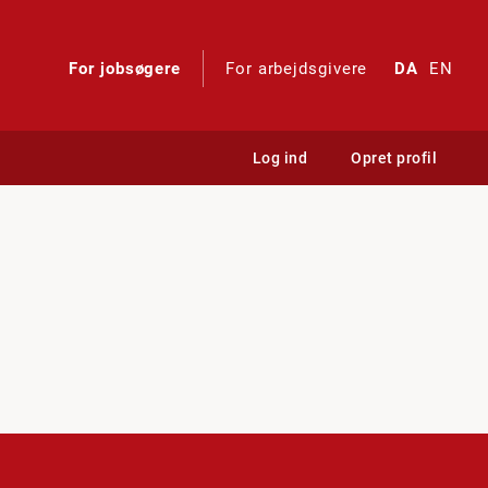
For jobsøgere
For arbejdsgivere
DA
EN
Log ind
Opret profil