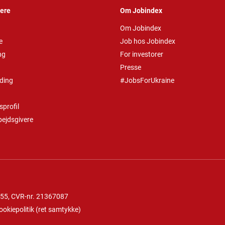
vere
Om Jobindex
Om Jobindex
e
Job hos Jobindex
ng
For investorer
Presse
ding
#JobsForUkraine
profil
bejdsgivere
 55
, CVR-nr. 21367087
ookiepolitik
(
ret samtykke
)