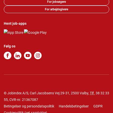
For jobsøgere
For arbejdsgivere
Hent job-apps
Følg os
© Jobindex A/S, Carl Jacobsens Vej 29-31, 2500 Valby,
Tlf.
38 32 33
55
, CVR-nr. 21367087
Betingelser og persondatapolitik
Handelsbetingelser
GDPR
Cookiepolitik
(
ret samtykke
)