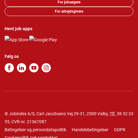
For jobsøgere
For arbejdsgivere
Hent job-apps
Følg os
© Jobindex A/S, Carl Jacobsens Vej 29-31, 2500 Valby,
Tlf.
38 32 33
55
, CVR-nr. 21367087
Betingelser og persondatapolitik
Handelsbetingelser
GDPR
Cookiepolitik
(
ret samtykke
)