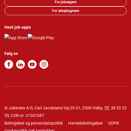
For jobsøgere
For arbejdsgivere
Hent job-apps
Følg os
© Jobindex A/S, Carl Jacobsens Vej 29-31, 2500 Valby,
Tlf.
38 32 33
55
, CVR-nr. 21367087
Betingelser og persondatapolitik
Handelsbetingelser
GDPR
Cookiepolitik
(
ret samtykke
)