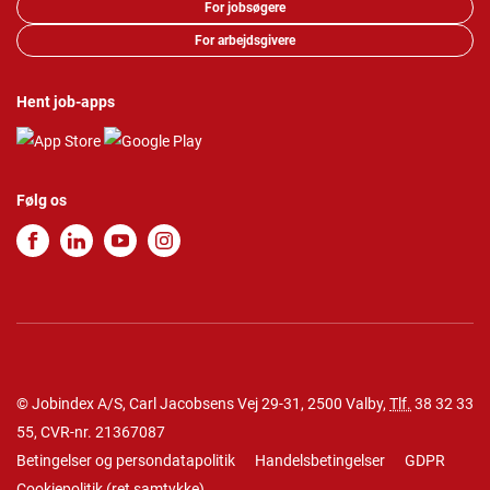
For jobsøgere
For arbejdsgivere
Hent job-apps
Følg os
© Jobindex A/S, Carl Jacobsens Vej 29-31, 2500 Valby,
Tlf.
38 32 33
55
, CVR-nr. 21367087
Betingelser og persondatapolitik
Handelsbetingelser
GDPR
Cookiepolitik
(
ret samtykke
)