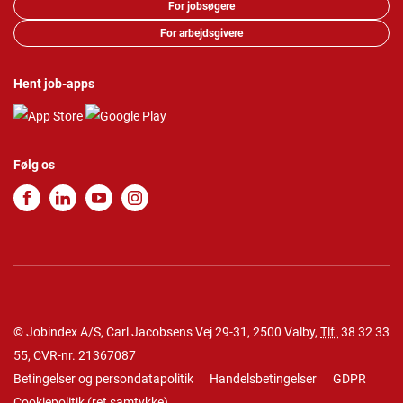
For jobsøgere
For arbejdsgivere
Hent job-apps
Følg os
© Jobindex A/S, Carl Jacobsens Vej 29-31, 2500 Valby,
Tlf.
38 32 33
55
, CVR-nr. 21367087
Betingelser og persondatapolitik
Handelsbetingelser
GDPR
Cookiepolitik
(
ret samtykke
)