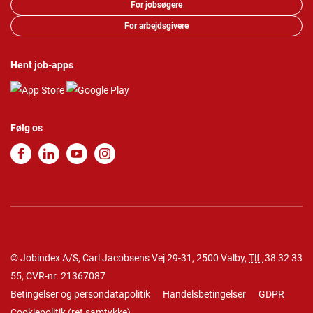
For jobsøgere
For arbejdsgivere
Hent job-apps
Følg os
© Jobindex A/S, Carl Jacobsens Vej 29-31, 2500 Valby,
Tlf.
38 32 33
55
, CVR-nr. 21367087
Betingelser og persondatapolitik
Handelsbetingelser
GDPR
Cookiepolitik
(
ret samtykke
)