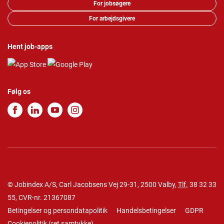
For jobsøgere
For arbejdsgivere
Hent job-apps
Følg os
© Jobindex A/S, Carl Jacobsens Vej 29-31, 2500 Valby,
Tlf.
38 32 33
55
, CVR-nr. 21367087
Betingelser og persondatapolitik
Handelsbetingelser
GDPR
Cookiepolitik
(
ret samtykke
)