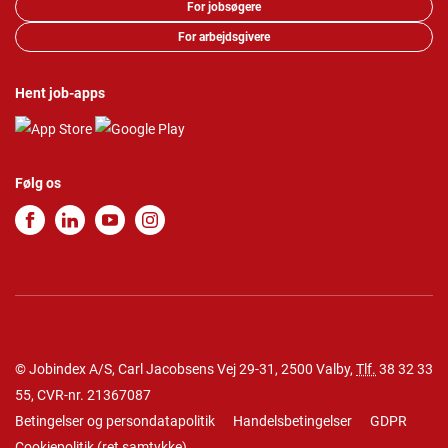
For jobsøgere
For arbejdsgivere
Hent job-apps
Følg os
© Jobindex A/S, Carl Jacobsens Vej 29-31, 2500 Valby,
Tlf.
38 32 33
55
, CVR-nr. 21367087
Betingelser og persondatapolitik
Handelsbetingelser
GDPR
Cookiepolitik
(
ret samtykke
)