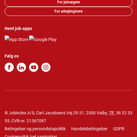
For jobsøgere
For arbejdsgivere
Hent job-apps
Følg os
© Jobindex A/S, Carl Jacobsens Vej 29-31, 2500 Valby,
Tlf.
38 32 33
55
, CVR-nr. 21367087
Betingelser og persondatapolitik
Handelsbetingelser
GDPR
Cookiepolitik
(
ret samtykke
)