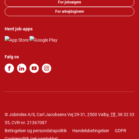
For jobsøgere
For arbejdsgivere
Hent job-apps
Følg os
© Jobindex A/S, Carl Jacobsens Vej 29-31, 2500 Valby,
Tlf.
38 32 33
55
, CVR-nr. 21367087
Betingelser og persondatapolitik
Handelsbetingelser
GDPR
Cookiepolitik
(
ret samtykke
)