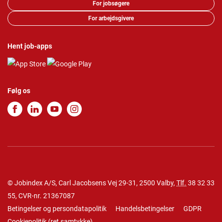
For jobsøgere
For arbejdsgivere
Hent job-apps
Følg os
© Jobindex A/S, Carl Jacobsens Vej 29-31, 2500 Valby,
Tlf.
38 32 33
55
, CVR-nr. 21367087
Betingelser og persondatapolitik
Handelsbetingelser
GDPR
Cookiepolitik
(
ret samtykke
)