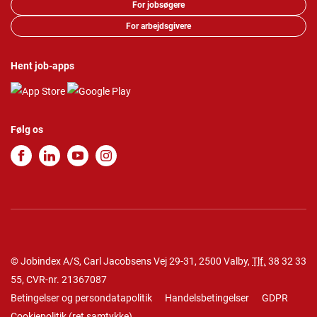
For jobsøgere
For arbejdsgivere
Hent job-apps
Følg os
© Jobindex A/S, Carl Jacobsens Vej 29-31, 2500 Valby,
Tlf.
38 32 33
55
, CVR-nr. 21367087
Betingelser og persondatapolitik
Handelsbetingelser
GDPR
Cookiepolitik
(
ret samtykke
)