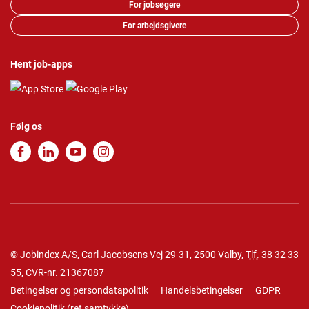
For jobsøgere
For arbejdsgivere
Hent job-apps
Følg os
© Jobindex A/S, Carl Jacobsens Vej 29-31, 2500 Valby,
Tlf.
38 32 33
55
, CVR-nr. 21367087
Betingelser og persondatapolitik
Handelsbetingelser
GDPR
Cookiepolitik
(
ret samtykke
)