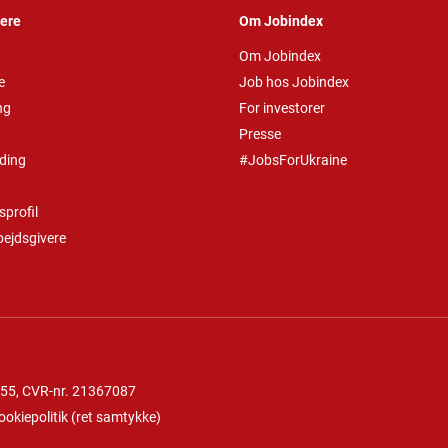
vere
Om Jobindex
Om Jobindex
e
Job hos Jobindex
ng
For investorer
Presse
ding
#JobsForUkraine
profil
bejdsgivere
 55
, CVR-nr. 21367087
ookiepolitik
(
ret samtykke
)