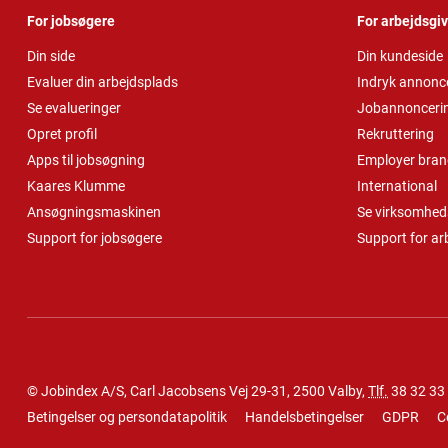
For jobsøgere
For arbejdsgi
Din side
Din kundeside
Evaluer din arbejdsplads
Indryk annonc
Se evalueringer
Jobannonceri
Opret profil
Rekruttering
Apps til jobsøgning
Employer bran
Kaares Klumme
International
Ansøgningsmaskinen
Se virksomheds
Support for jobsøgere
Support for ar
© Jobindex A/S, Carl Jacobsens Vej 29-31, 2500 Valby,
Tlf.
38 32 33
Betingelser og persondatapolitik
Handelsbetingelser
GDPR
C