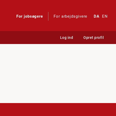
For jobsøgere
For arbejdsgivere
DA
EN
Log ind
Opret profil