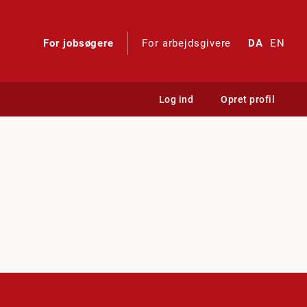
For jobsøgere
For arbejdsgivere
DA
EN
Log ind
Opret profil