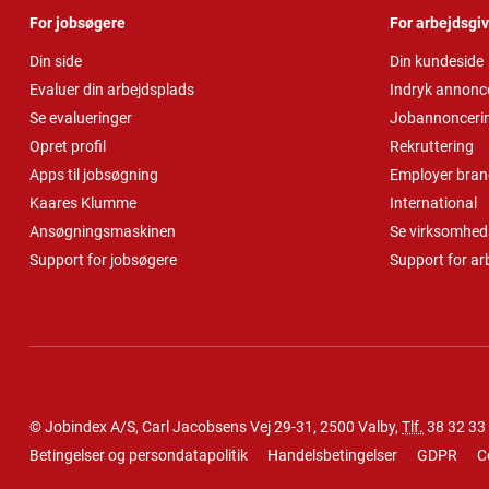
For jobsøgere
For arbejdsgi
Din side
Din kundeside
Evaluer din arbejdsplads
Indryk annonc
Se evalueringer
Jobannonceri
Opret profil
Rekruttering
Apps til jobsøgning
Employer bran
Kaares Klumme
International
Ansøgningsmaskinen
Se virksomheds
Support for jobsøgere
Support for ar
© Jobindex A/S, Carl Jacobsens Vej 29-31, 2500 Valby,
Tlf.
38 32 33
Betingelser og persondatapolitik
Handelsbetingelser
GDPR
C