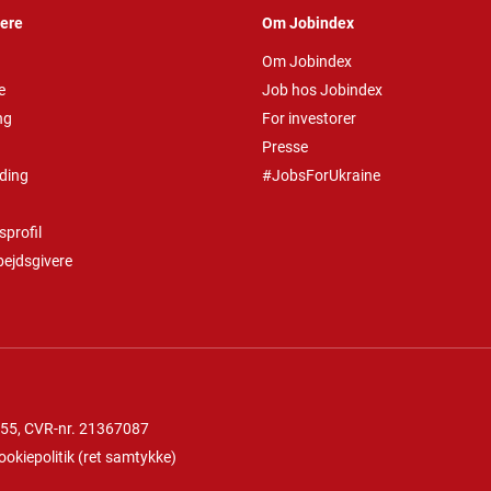
vere
Om Jobindex
Om Jobindex
e
Job hos Jobindex
ng
For investorer
Presse
ding
#JobsForUkraine
profil
bejdsgivere
 55
, CVR-nr. 21367087
ookiepolitik
(
ret samtykke
)