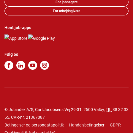
For jobsøgere
For arbejdsgivere
Hent job-apps
Følg os
© Jobindex A/S, Carl Jacobsens Vej 29-31, 2500 Valby,
Tlf.
38 32 33
55
, CVR-nr. 21367087
Betingelser og persondatapolitik
Handelsbetingelser
GDPR
Cookiepolitik
(
ret samtykke
)