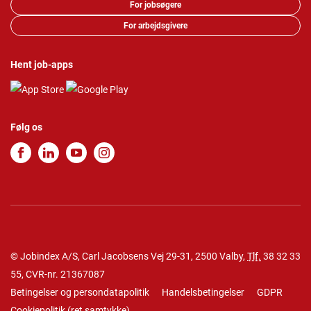
For jobsøgere
For arbejdsgivere
Hent job-apps
Følg os
© Jobindex A/S, Carl Jacobsens Vej 29-31, 2500 Valby,
Tlf.
38 32 33
55
, CVR-nr. 21367087
Betingelser og persondatapolitik
Handelsbetingelser
GDPR
Cookiepolitik
(
ret samtykke
)