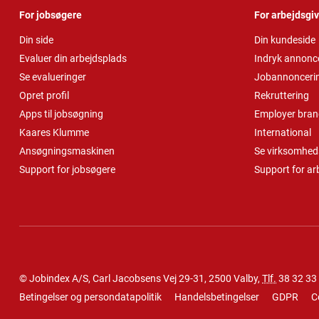
For jobsøgere
For arbejdsgi
Din side
Din kundeside
Evaluer din arbejdsplads
Indryk annonc
Se evalueringer
Jobannonceri
Opret profil
Rekruttering
Apps til jobsøgning
Employer bran
Kaares Klumme
International
Ansøgningsmaskinen
Se virksomheds
Support for jobsøgere
Support for ar
© Jobindex A/S, Carl Jacobsens Vej 29-31, 2500 Valby,
Tlf.
38 32 33
Betingelser og persondatapolitik
Handelsbetingelser
GDPR
C