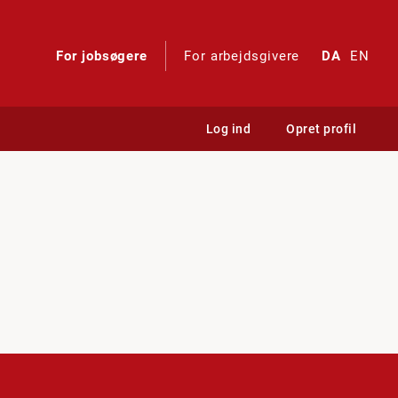
For jobsøgere
For arbejdsgivere
DA
EN
Log ind
Opret profil