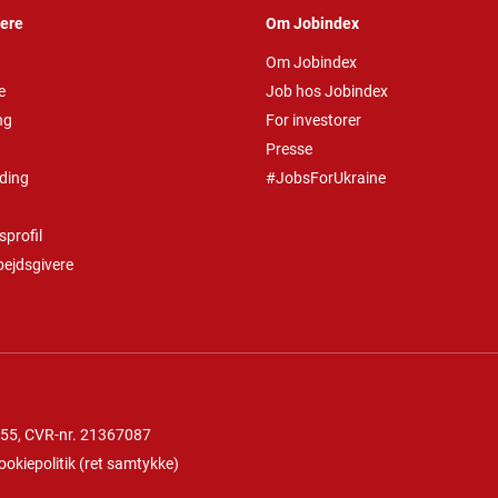
vere
Om Jobindex
Om Jobindex
e
Job hos Jobindex
ng
For investorer
Presse
ding
#JobsForUkraine
profil
bejdsgivere
 55
, CVR-nr. 21367087
ookiepolitik
(
ret samtykke
)