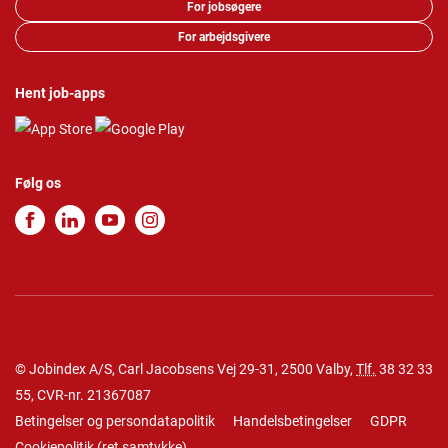
For jobsøgere
For arbejdsgivere
Hent job-apps
Følg os
© Jobindex A/S, Carl Jacobsens Vej 29-31, 2500 Valby,
Tlf.
38 32 33
55
, CVR-nr. 21367087
Betingelser og persondatapolitik
Handelsbetingelser
GDPR
Cookiepolitik
(
ret samtykke
)