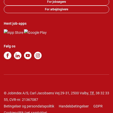
For jobsøgere
For arbejdsgivere
Hent job-apps
Følg os
© Jobindex A/S, Carl Jacobsens Vej 29-31, 2500 Valby,
Tlf.
38 32 33
55
, CVR-nr. 21367087
Betingelser og persondatapolitik
Handelsbetingelser
GDPR
Cookiepolitik
(
ret samtykke
)