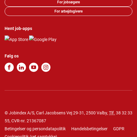
For jobsøgere
For arbejdsgivere
Hent job-apps
Følg os
© Jobindex A/S, Carl Jacobsens Vej 29-31, 2500 Valby,
Tlf.
38 32 33
55
, CVR-nr. 21367087
Betingelser og persondatapolitik
Handelsbetingelser
GDPR
Cookiepolitik
(
ret samtykke
)