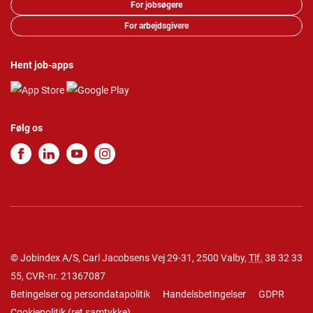
For jobsøgere
For arbejdsgivere
Hent job-apps
Følg os
© Jobindex A/S, Carl Jacobsens Vej 29-31, 2500 Valby,
Tlf.
38 32 33
55
, CVR-nr. 21367087
Betingelser og persondatapolitik
Handelsbetingelser
GDPR
Cookiepolitik
(
ret samtykke
)