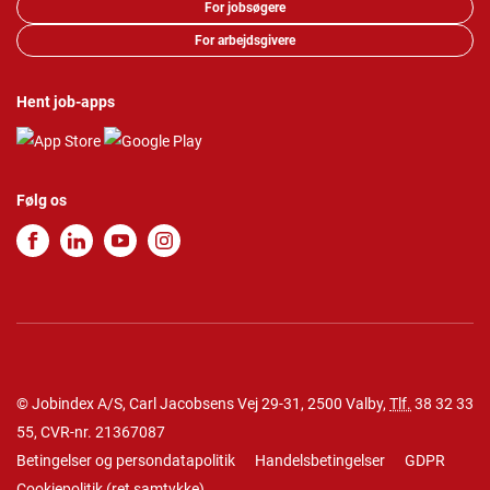
For jobsøgere
For arbejdsgivere
Hent job-apps
Følg os
© Jobindex A/S, Carl Jacobsens Vej 29-31, 2500 Valby,
Tlf.
38 32 33
55
, CVR-nr. 21367087
Betingelser og persondatapolitik
Handelsbetingelser
GDPR
Cookiepolitik
(
ret samtykke
)