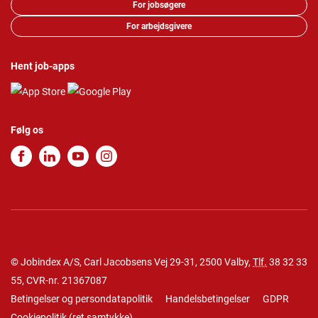
For jobsøgere
For arbejdsgivere
Hent job-apps
Følg os
© Jobindex A/S, Carl Jacobsens Vej 29-31, 2500 Valby,
Tlf.
38 32 33
55
, CVR-nr. 21367087
Betingelser og persondatapolitik
Handelsbetingelser
GDPR
Cookiepolitik
(
ret samtykke
)