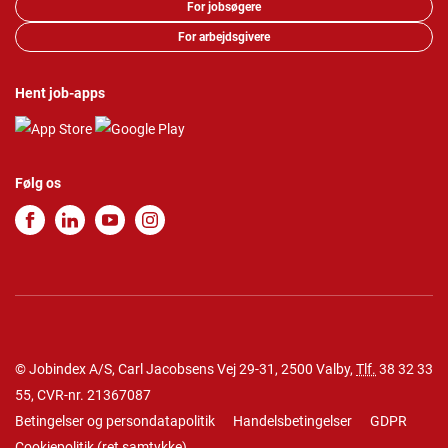
For jobsøgere
For arbejdsgivere
Hent job-apps
Følg os
© Jobindex A/S, Carl Jacobsens Vej 29-31, 2500 Valby,
Tlf.
38 32 33
55
, CVR-nr. 21367087
Betingelser og persondatapolitik
Handelsbetingelser
GDPR
Cookiepolitik
(
ret samtykke
)