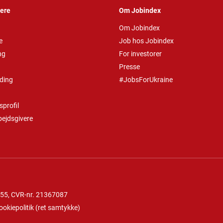
vere
Om Jobindex
Om Jobindex
e
Job hos Jobindex
ng
For investorer
Presse
ding
#JobsForUkraine
profil
bejdsgivere
 55
, CVR-nr. 21367087
ookiepolitik
(
ret samtykke
)