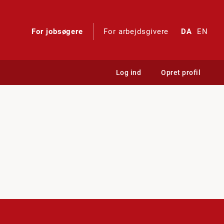
For jobsøgere
For arbejdsgivere
DA
EN
Log ind
Opret profil