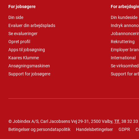
For jobsøgere
For arbejdsgi
Din side
Din kundeside
Evaluer din arbejdsplads
Indryk annonc
Se evalueringer
Jobannonceri
Opret profil
Rekruttering
Apps til jobsøgning
Employer bran
Kaares Klumme
International
Ansøgningsmaskinen
Se virksomheds
Support for jobsøgere
Support for ar
© Jobindex A/S, Carl Jacobsens Vej 29-31, 2500 Valby,
Tlf.
38 32 33
Betingelser og persondatapolitik
Handelsbetingelser
GDPR
C