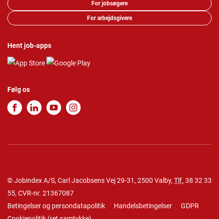
For jobsøgere
For arbejdsgivere
Hent job-apps
Følg os
© Jobindex A/S, Carl Jacobsens Vej 29-31, 2500 Valby,
Tlf.
38 32 33
55
, CVR-nr. 21367087
Betingelser og persondatapolitik
Handelsbetingelser
GDPR
Cookiepolitik
(
ret samtykke
)