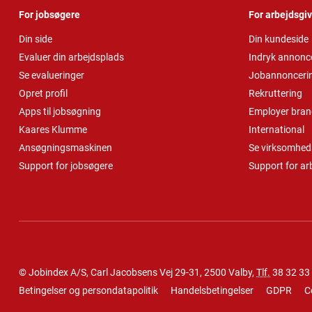
For jobsøgere
For arbejdsgi
Din side
Din kundeside
Evaluer din arbejdsplads
Indryk annonc
Se evalueringer
Jobannonceri
Opret profil
Rekruttering
Apps til jobsøgning
Employer bran
Kaares Klumme
International
Ansøgningsmaskinen
Se virksomheds
Support for jobsøgere
Support for ar
© Jobindex A/S, Carl Jacobsens Vej 29-31, 2500 Valby,
Tlf.
38 32 33
Betingelser og persondatapolitik
Handelsbetingelser
GDPR
C