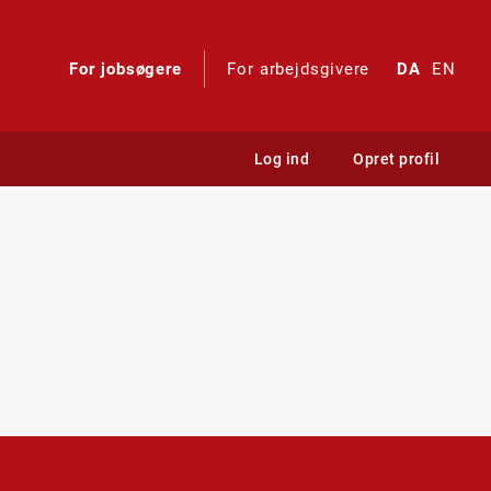
For jobsøgere
For arbejdsgivere
DA
EN
Log ind
Opret profil