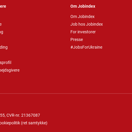
vere
Om Jobindex
Om Jobindex
e
Job hos Jobindex
ng
For investorer
Presse
ding
#JobsForUkraine
profil
bejdsgivere
 55
, CVR-nr. 21367087
ookiepolitik
(
ret samtykke
)