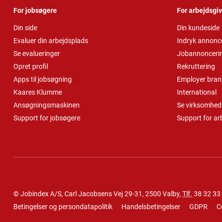
For jobsøgere
For arbejdsgi
Din side
Din kundeside
Evaluer din arbejdsplads
Indryk annonc
Se evalueringer
Jobannonceri
Opret profil
Rekruttering
Apps til jobsøgning
Employer bran
Kaares Klumme
International
Ansøgningsmaskinen
Se virksomheds
Support for jobsøgere
Support for ar
© Jobindex A/S, Carl Jacobsens Vej 29-31, 2500 Valby,
Tlf.
38 32 33
Betingelser og persondatapolitik
Handelsbetingelser
GDPR
C