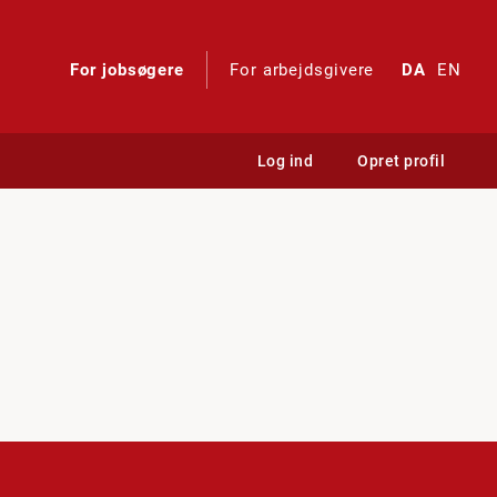
For jobsøgere
For arbejdsgivere
DA
EN
Log ind
Opret profil