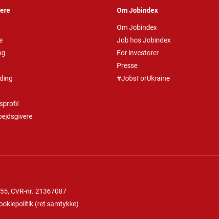
vere
Om Jobindex
Om Jobindex
e
Job hos Jobindex
ng
For investorer
Presse
ding
#JobsForUkraine
profil
bejdsgivere
 55
, CVR-nr. 21367087
ookiepolitik
(
ret samtykke
)