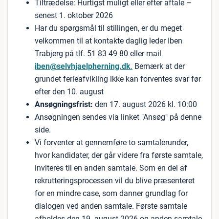
Tiltrædelse: Hurtigst muligt eller efter aftale –
senest 1. oktober 2026
Har du spørgsmål til stillingen, er du meget
velkommen til at kontakte daglig leder Iben
Trabjerg på tlf. 51 83 49 80 eller mail
iben@selvhjaelpherning.dk
.
Bemærk at der
grundet ferieafvikling ikke kan forventes svar før
efter den 10. august
Ansøgningsfrist:
den 17. august 2026 kl. 10:00
Ansøgningen sendes via linket "Ansøg" på denne
side.
Vi forventer at gennemføre to samtalerunder,
hvor kandidater, der går videre fra første samtale,
inviteres til en anden samtale. Som en del af
rekrutteringsprocessen vil du blive præsenteret
for en mindre case, som danner grundlag for
dialogen ved anden samtale. Første samtale
afholdes den 19. august 2026 og anden samtale