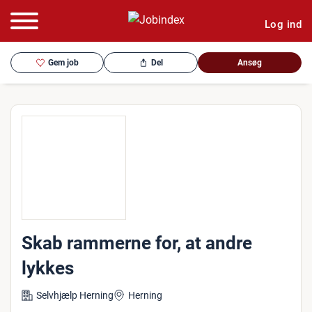
Log ind
Gem job
Del
Ansøg
Skab rammerne for, at andre
lykkes
Selvhjælp Herning
Herning