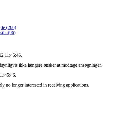
jde (266)
stik (96)
02 11:45:46.
dsynligvis ikke længere ønsker at modtage ansøgninger.
11:45:46.
ly no longer interested in receiving applications.