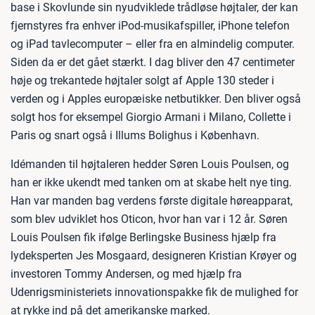
base i Skovlunde sin nyudviklede trådløse højtaler, der kan
fjernstyres fra enhver iPod-musikafspiller, iPhone telefon
og iPad tavlecomputer – eller fra en almindelig computer.
Siden da er det gået stærkt. I dag bliver den 47 centimeter
høje og trekantede højtaler solgt af Apple 130 steder i
verden og i Apples europæiske netbutikker. Den bliver også
solgt hos for eksempel Giorgio Armani i Milano, Collette i
Paris og snart også i Illums Bolighus i København.
Idémanden til højtaleren hedder Søren Louis Poulsen, og
han er ikke ukendt med tanken om at skabe helt nye ting.
Han var manden bag verdens første digitale høreapparat,
som blev udviklet hos Oticon, hvor han var i 12 år. Søren
Louis Poulsen fik ifølge Berlingske Business hjælp fra
lydeksperten Jes Mosgaard, designeren Kristian Krøyer og
investoren Tommy Andersen, og med hjælp fra
Udenrigsministeriets innovationspakke fik de mulighed for
at rykke ind på det amerikanske marked.