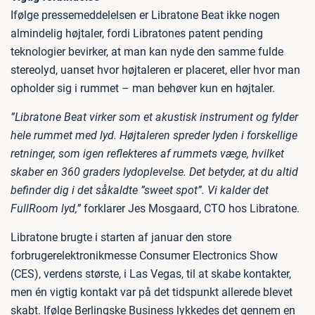
Ifølge pressemeddelelsen er Libratone Beat ikke nogen
almindelig højtaler, fordi Libratones patent pending
teknologier bevirker, at man kan nyde den samme fulde
stereolyd, uanset hvor højtaleren er placeret, eller hvor man
opholder sig i rummet – man behøver kun en højtaler.
”Libratone Beat virker som et akustisk instrument og fylder
hele rummet med lyd. Højtaleren spreder lyden i forskellige
retninger, som igen reflekteres af rummets væge, hvilket
skaber en 360 graders lydoplevelse. Det betyder, at du altid
befinder dig i det såkaldte ”sweet spot”. Vi kalder det
FullRoom lyd,”
forklarer Jes Mosgaard, CTO hos Libratone.
Libratone brugte i starten af januar den store
forbrugerelektronikmesse Consumer Electronics Show
(CES), verdens største, i Las Vegas, til at skabe kontakter,
men én vigtig kontakt var på det tidspunkt allerede blevet
skabt. Ifølge Berlingske Business lykkedes det gennem en