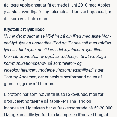
tidligere Apple-ansat at få et møde i juni 2010 med Apples
øverste ansvarlige for højtalersalget. Han var imponeret, og
der kom en aftale i stand.
Krystalklart lydbillede
”Nu er det muligt at se HD-film på din iPad med ægte high-
end-lyd, fyre op under dine iPod og iPhone-spil med trådløs
lyd eller blot nyde musikken i det krystalklare lydbillede.
Men Libratone Beat er også skræddersyet til at varetage
kommunikationsbehov, så som telefon- og
videokonferencer i moderne virksomhedsmiljøer,”
siger
Tommy Andersen, der er bestyrelsesformand og en af
grundlæggerne af Libratone.
Libratone har som nævnt til huse i Skovlunde, men får
produceret højtalerne på fabrikker i Thailand og
Indonesien. Højtaleren har et frekvensområde på 50-20.000
Hz, og kan spille lyd fra for eksempel en iPod ved brug af