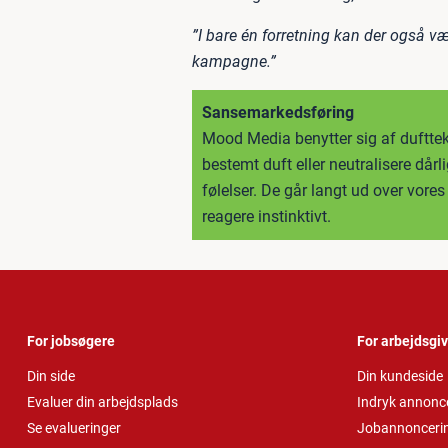
”I bare én forretning kan der også vær
kampagne.”
Sansemarkedsføring
Mood Media benytter sig af dufttekn
bestemt duft eller neutralisere dårl
følelser. De går langt ud over vores
reagere instinktivt.
For jobsøgere
For arbejdsgi
Din side
Din kundeside
Evaluer din arbejdsplads
Indryk annonc
Se evalueringer
Jobannonceri