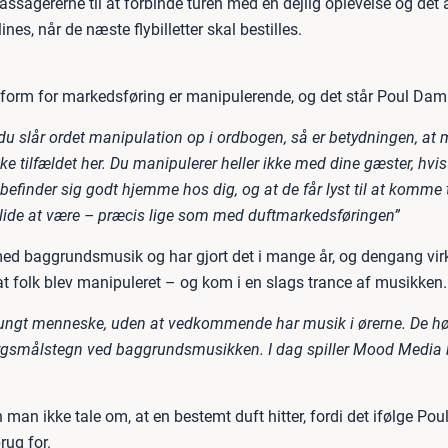
assagererne til at forbinde turen med en dejlig oplevelse og det a
nes, når de næste flybilletter skal bestilles.
e form for markedsføring er manipulerende, og det står Poul Damh
s du slår ordet manipulation op i ordbogen, så er betydningen, at m
o ikke tilfældet her. Du manipulerer heller ikke med dine gæster, h
e befinder sig godt hjemme hos dig, og at de får lyst til at komme 
t lide at være – præcis lige som med duftmarkedsføringen”
d baggrundsmusik og har gjort det i mange år, og dengang vir
 folk blev manipuleret – og kom i en slags trance af musikken.
 ungt menneske, uden at vedkommende har musik i ørerne. De høre
spørgsmålstegn ved baggrundsmusikken. I dag spiller Mood Medi
 man ikke tale om, at en bestemt duft hitter, fordi det ifølge Pou
rug for.