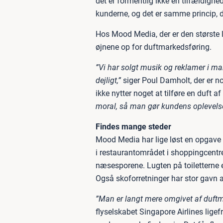
det er formentlig ikke en tilfældigh
kunderne, og det er samme princip, 
Hos Mood Media, der er den største 
øjnene op for duftmarkedsføring.
”Vi har solgt musik og reklamer i m
dejligt,”
siger Poul Damholt, der er no
ikke nytter noget at tilføre en duft a
moral, så man gør kundens oplevelse 
Findes mange steder
Mood Media har lige løst en opgave 
i restaurantområdet i shoppingcentr
næsesporene. Lugten på toiletterne e
Også skoforretninger har stor gavn af,
”Man er langt mere omgivet af duftma
flyselskabet Singapore Airlines ligef