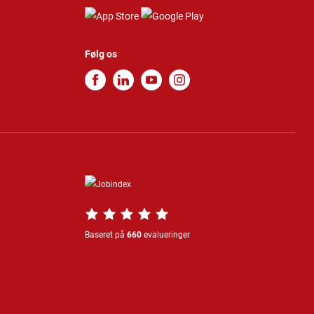
Følg os
Baseret på
660
evalueringer