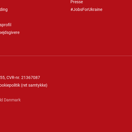
Presse
ding
#JobsForUkraine
profil
bejdsgivere
 55
, CVR-nr. 21367087
ookiepolitik
(
ret samtykke
)