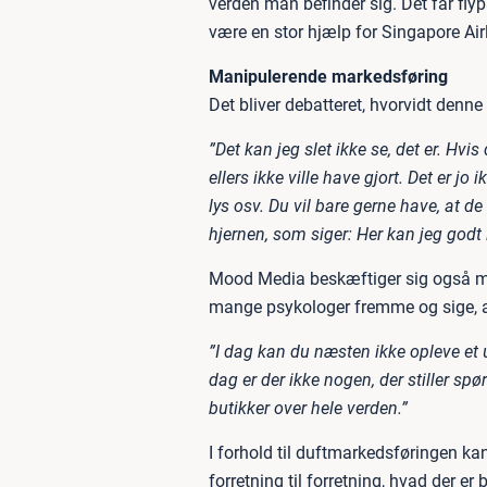
verden man befinder sig. Det får flyp
være en stor hjælp for Singapore Airli
Manipulerende markedsføring
Det bliver debatteret, hvorvidt denn
”Det kan jeg slet ikke se, det er. Hvi
ellers ikke ville have gjort. Det er j
lys osv. Du vil bare gerne have, at d
hjernen, som siger: Her kan jeg god
Mood Media beskæftiger sig også me
mange psykologer fremme og sige, at
”I dag kan du næsten ikke opleve et
dag er der ikke nogen, der stiller 
butikker over hele verden.”
I forhold til duftmarkedsføringen kan
forretning til forretning, hvad der er b