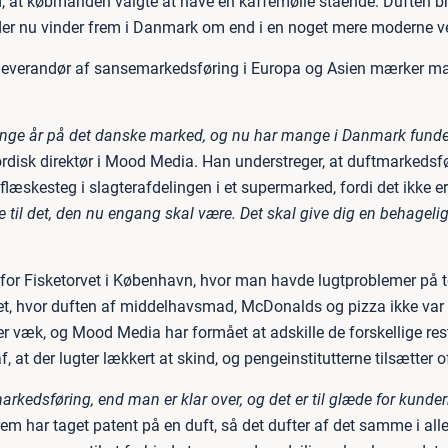
ed, at købmanden valgte at have en kaffemølle stående. Duften br
der nu vinder frem i Danmark om end i en noget mere moderne v
leverandør af sansemarkedsføring i Europa og Asien mærker man
ange år på det danske marked, og nu har mange i Danmark fundet 
rdisk direktør i Mood Media. Han understreger, at duftmarkedsfør
f flæskesteg i slagterafdelingen i et supermarked, fordi det ikke er
til det, den nu engang skal være. Det skal give dig en behagelig
for Fisketorvet i København, hvor man havde lugtproblemer på to
et, hvor duften af middelhavsmad, McDonalds og pizza ikke var 
r væk, og Mood Media har formået at adskille de forskellige res
 at der lugter lækkert at skind, og pengeinstitutterne tilsætter of
rkedsføring, end man er klar over, og det er til glæde for kunder
rem har taget patent på en duft, så det dufter af det samme i alle