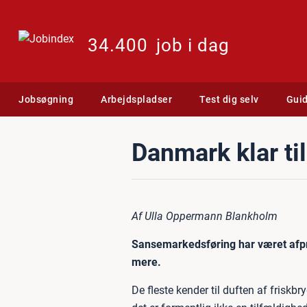
34.400
job i dag
Jobsøgning
Arbejdspladser
Test dig selv
Gui
Danmark klar ti
Af Ulla Oppermann Blankholm
Sansemarkedsføring har været afprø
mere.
De fleste kender til duften af fris