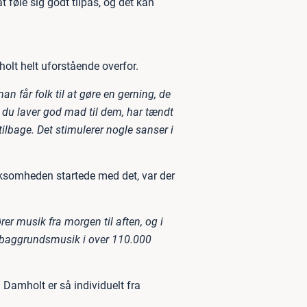
t føle sig godt tilpas, og det kan
olt helt uforstående overfor.
an får folk til at gøre en gerning, de
vis du laver god mad til dem, har tændt
tilbage. Det stimulerer nogle sanser i
ksomheden startede med det, var der
r musik fra morgen til aften, og i
a baggrundsmusik i over 110.000
l Damholt er så individuelt fra