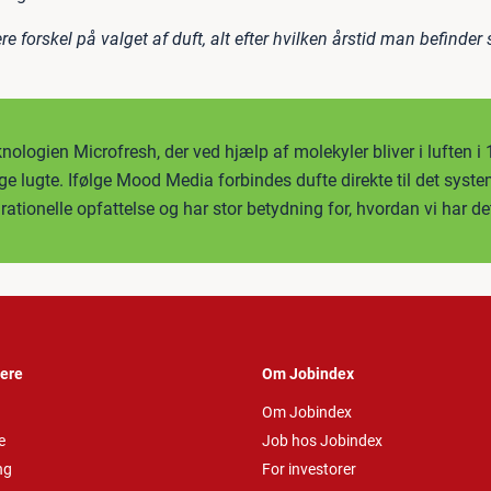
e forskel på valget af duft, alt efter hvilken årstid man befinder s
ologien Microfresh, der ved hjælp af molekyler bliver i luften i
ige lugte. Ifølge Mood Media forbindes dufte direkte til det syste
 rationelle opfattelse og har stor betydning for, hvordan vi har det
vere
Om Jobindex
Om Jobindex
e
Job hos Jobindex
ng
For investorer