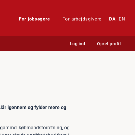
For jobsøgere
For arbejdsgivere
DA
EN
Log ind
Opret profil
slår igennem og fylder mere og
 en gammel købmandsforretning, og