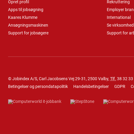
Opret profil
Rekruttering
Apps til jobsøgning
Employer bran
Kaares Klumme
International
Ansøgningsmaskinen
Se virksomheds
Support for jobsøgere
Support for ar
© Jobindex A/S, Carl Jacobsens Vej 29-31, 2500 Valby,
Tlf.
38 32 33
Betingelser og persondatapolitik
Handelsbetingelser
GDPR
C