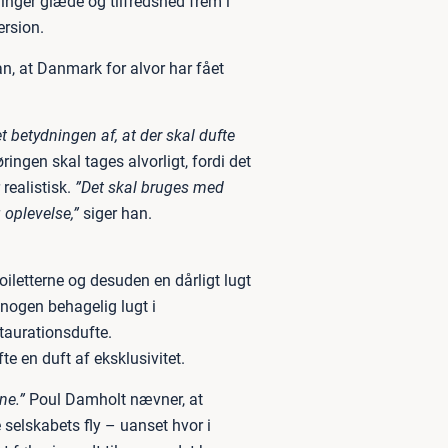
inger glæde og tilfredshed frem i
ersion.
, at Danmark for alvor har fået
betydningen af, at der skal dufte
ingen skal tages alvorligt, fordi det
 realistisk.
”Det skal bruges med
 oplevelse,”
siger han.
iletterne og desuden en dårligt lugt
nogen behagelig lugt i
taurationsdufte.
te en duft af eksklusivitet.
ne.”
Poul Damholt nævner, at
 selskabets fly – uanset hvor i