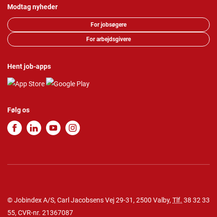
Modtag nyheder
For jobsøgere
For arbejdsgivere
Hent job-apps
Følg os
© Jobindex A/S, Carl Jacobsens Vej 29-31, 2500 Valby,
Tlf.
38 32 33
55
, CVR-nr. 21367087