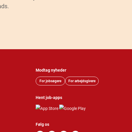
ads.
Modtag nyheder
For jobsøgere
For arbejdsgivere
Hent job-apps
Følg os