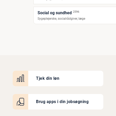
2596
Social og sundhed
Sygeplejerske, socialrådgiver, læge
Tjek din løn
Brug apps i din jobsøgning