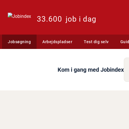
33.600
job i dag
Jobsøgning
Arbejdspladser
Test dig selv
Gui
Kom i gang med Jobindex