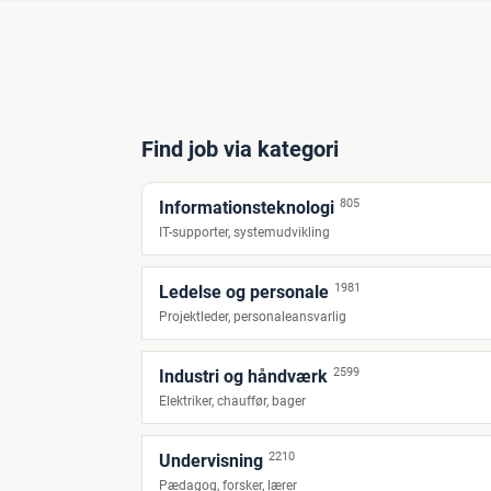
Find job via kategori
805
Informationsteknologi
IT-supporter, systemudvikling
1981
Ledelse og personale
Projektleder, personaleansvarlig
2599
Industri og håndværk
Elektriker, chauffør, bager
2210
Undervisning
Pædagog, forsker, lærer