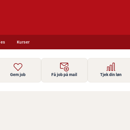
des
Kurser
Gem job
Få job på mail
Tjek din løn