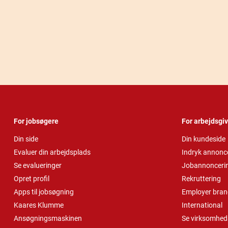
For jobsøgere
For arbejdsgi
Din side
Din kundeside
Evaluer din arbejdsplads
Indryk annonc
Se evalueringer
Jobannonceri
Opret profil
Rekruttering
Apps til jobsøgning
Employer bran
Kaares Klumme
International
Ansøgningsmaskinen
Se virksomheds