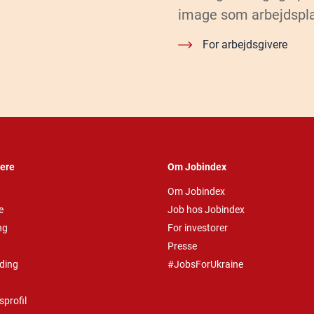
image som arbejdspl
For arbejdsgivere
vere
Om Jobindex
Om Jobindex
e
Job hos Jobindex
ng
For investorer
Presse
ding
#JobsForUkraine
profil