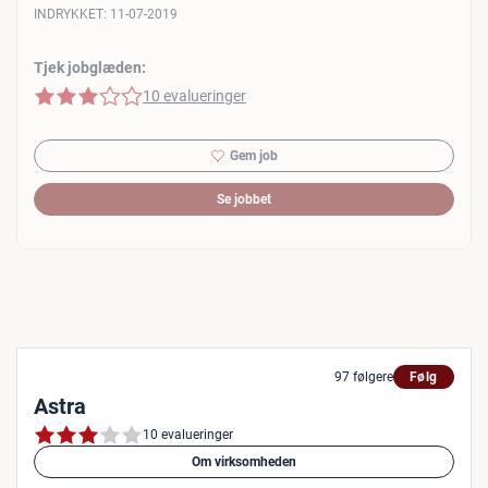
INDRYKKET:
11-07-2019
Tjek jobglæden:
3 af 5 stjerner
10 evalueringer
Gem job
Se jobbet
97 følgere
Følg
Astra
10 evalueringer
Om virksomheden