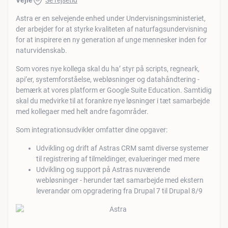
Vejle
Se rejsetid
Astra er en selvejende enhed under Undervisningsministeriet,
der arbejder for at styrke kvaliteten af naturfagsundervisning
for at inspirere en ny generation af unge mennesker inden for
naturvidenskab.
Som vores nye kollega skal du ha’ styr på scripts, regneark,
api’er, systemforståelse, webløsninger og datahåndtering -
bemærk at vores platform er Google Suite Education. Samtidig
skal du medvirke til at forankre nye løsninger i tæt samarbejde
med kollegaer med helt andre fagområder.
Som integrationsudvikler omfatter dine opgaver:
Udvikling og drift af Astras CRM samt diverse systemer
til registrering af tilmeldinger, evalueringer med mere
Udvikling og support på Astras nuværende
webløsninger - herunder tæt samarbejde med ekstern
leverandør om opgradering fra Drupal 7 til Drupal 8/9