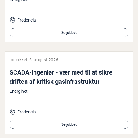
Fredericia
Se jobbet
Indrykket:
6. august 2026
SCADA-ingeniør - vær med til at sikre
driften af kritisk ga­s­in­fra­struk­tur
Energinet
Fredericia
Se jobbet