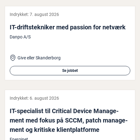
Indrykket:
7. august 2026
IT-drift­s­tek­ni­ker med passion for netværk
Danpo A/S
Give eller Skanderborg
Se jobbet
Indrykket:
6. august 2026
IT-spe­ci­a­list til Critical Device Ma­na­ge­
ment med fokus på SCCM, patch ma­na­ge­
ment og kritiske kli­ent­p­lat­for­me
Energinet