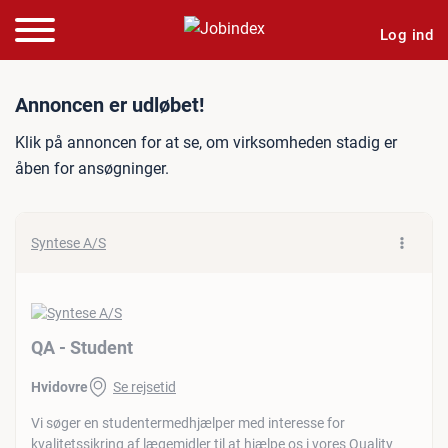
Log ind
Jobannonce: QA - Student
Annoncen er udløbet!
Klik på annoncen for at se, om virksomheden stadig er
åben for ansøgninger.
Syntese A/S
QA - Student
Hvidovre
Se rejsetid
Vi søger en studentermedhjælper med interesse for
kvalitetssikring af lægemidler til at hjælpe os i vores Quality