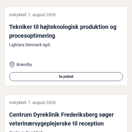
Indrykket:
7. august 2026
Tekniker til høj­tek­no­lo­gisk pro­duk­tion og
pro­ces­op­ti­me­ring
Lightera Denmark ApS
Brøndby
Se jobbet
Indrykket:
7. august 2026
Centrum Dy­r­e­kli­nik Fre­de­riks­berg søger
ve­te­ri­nær­sy­geple­jer­ske til reception