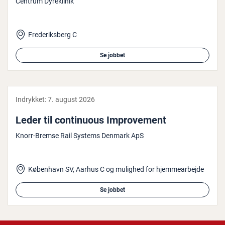
Centrum Dyreklinik
Frederiksberg C
Se jobbet
Indrykket:
7. august 2026
Leder til con­ti­nuous Im­prove­ment
Knorr-Bremse Rail Systems Denmark ApS
København SV, Aarhus C og mulighed for hjemmearbejde
Se jobbet