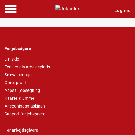
Log ind
For jobsøgere
Din side
Evaluer din arbejdsplads
Se evalueringer
Opret profil
Apps til jobsøgning
Kaares Klumme
Ansøgningsmaskinen
Support for jobsøgere
For arbejdsgivere