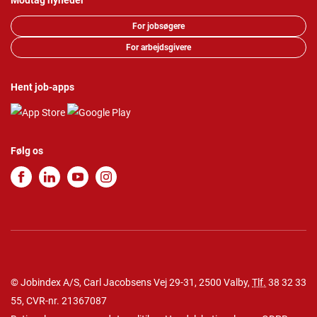
Modtag nyheder
For jobsøgere
For arbejdsgivere
Hent job-apps
Følg os
© Jobindex A/S, Carl Jacobsens Vej 29-31, 2500 Valby,
Tlf.
38 32 33
55
, CVR-nr. 21367087